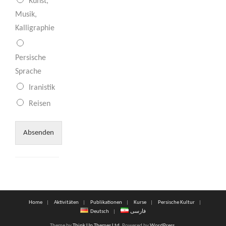
Kunst,
Musik,
Kalligraphie
Persische
Sprache
Iranistik
Reisen
Absenden
Home
Aktivitäten
Publikationen
Kurse
Persische Kultur
Deutsch
فارسی
Theme by
Think Up Themes Ltd
. Powered by
WordPress
.