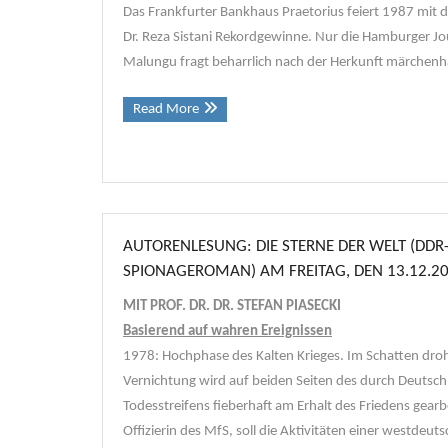
Das Frankfurter Bankhaus Praetorius feiert 1987 mit
Dr. Reza Sistani Rekordgewinne. Nur die Hamburger Jou
Malungu fragt beharrlich nach der Herkunft märchenh
Read More
AUTORENLESUNG: DIE STERNE DER WELT (DDR
SPIONAGEROMAN) AM FREITAG, DEN 13.12.2
MIT PROF. DR. DR. STEFAN PIASECKI
Basierend auf wahren Ereignissen
1978: Hochphase des Kalten Krieges. Im Schatten dro
Vernichtung wird auf beiden Seiten des durch Deutsc
Todesstreifens fieberhaft am Erhalt des Friedens gearb
Offizierin des MfS, soll die Aktivitäten einer westdeut