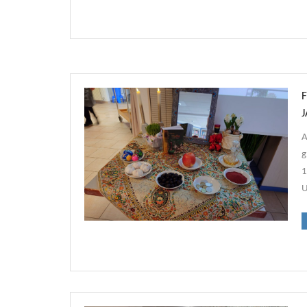
A
g
1