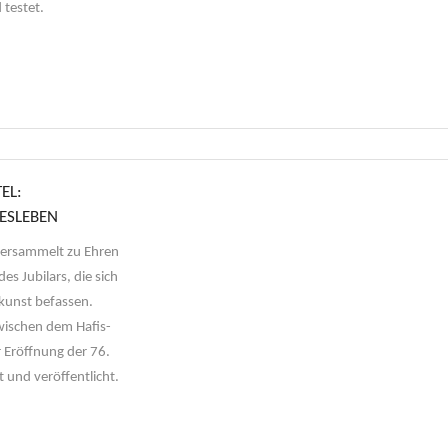
 testet.
EL:
ESLEBEN
versammelt zu Ehren
s Jubilars, die sich
tkunst befassen.
wischen dem Hafis-
r Eröffnung der 76.
 und veröffentlicht.