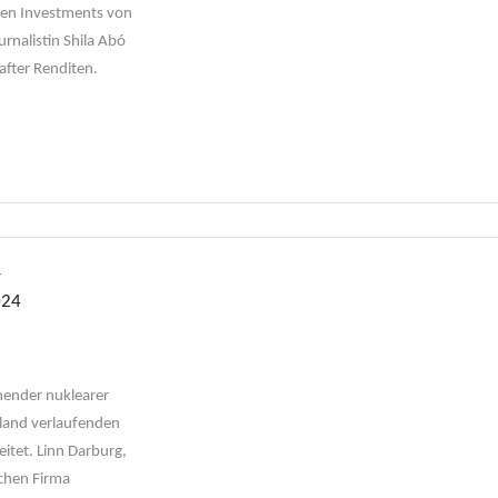
 den Investments von
rnalistin Shila Abó
after Renditen.
-
024
hender nuklearer
hland verlaufenden
eitet. Linn Darburg,
schen Firma