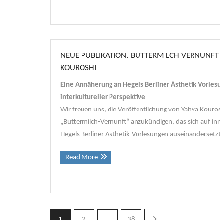
NEUE PUBLIKATION: BUTTERMILCH VERNUNFT
KOUROSHI
Eine Annäherung an Hegels Berliner Ästhetik Vorles
interkultureller Perspektive
Wir freuen uns, die Veröffentlichung von Yahya Kour
„Buttermilch-Vernunft“ anzukündigen, das sich auf in
Hegels Berliner Ästhetik-Vorlesungen auseinandersetzt
Read More
1
2
…
38