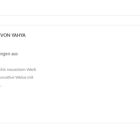
 VON YAHYA
ungen aus
oshis neuestem Werk
novative Weise mit
.