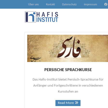
Skip
Über uns
Kontakt
Datenschutz
Impressum
to
content
PERSISCHE SPRACHKURSE
Das Hafis-Institut bietet Persisch-Sprachkurse für
Anfänger und Fortgeschrittene in verschiedenen
Kursstufen an
Read More