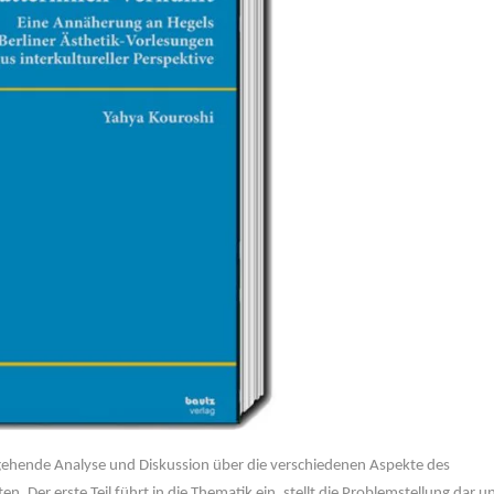
tiefgehende Analyse und Diskussion über die verschiedenen Aspekte des
. Der erste Teil führt in die Thematik ein, stellt die Problemstellung dar u