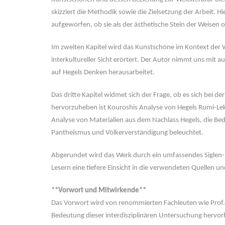
skizziert die Methodik sowie die Zielsetzung der Arbeit. H
aufgeworfen, ob sie als der ästhetische Stein der Weisen
Im zweiten Kapitel wird das Kunstschöne im Kontext der W
interkultureller Sicht erörtert. Der Autor nimmt uns mit a
auf Hegels Denken herausarbeitet.
Das dritte Kapitel widmet sich der Frage, ob es sich bei d
hervorzuheben ist Kouroshis Analyse von Hegels Rumi-Le
Analyse von Materialien aus dem Nachlass Hegels, die B
Pantheismus und Völkerverständigung beleuchtet.
Abgerundet wird das Werk durch ein umfassendes Siglen- un
Lesern eine tiefere Einsicht in die verwendeten Quellen un
**Vorwort und Mitwirkende**
Das Vorwort wird von renommierten Fachleuten wie Prof. W. 
Bedeutung dieser interdisziplinären Untersuchung hervor