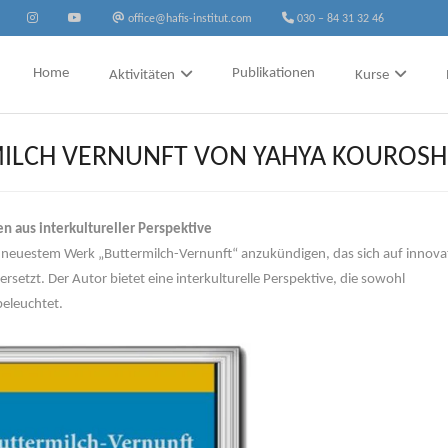
office@hafis-institut.com
030 – 84 31 32 46
Home
Publikationen
Aktivitäten
Kurse
MILCH VERNUNFT VON YAHYA KOUROSH
n aus interkultureller Perspektive
s neuestem Werk „Buttermilch-Vernunft“ anzukündigen, das sich auf innova
ersetzt.
Der Autor bietet eine interkulturelle Perspektive, die sowohl
beleuchtet.