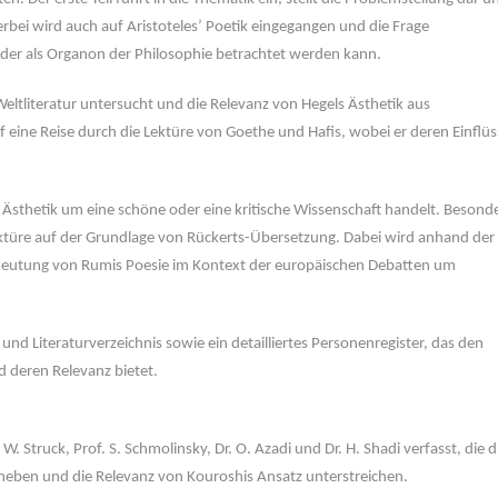
ierbei wird auch auf Aristoteles’ Poetik eingegangen und die Frage
 oder als Organon der Philosophie betrachtet werden kann.
eltliteratur untersucht und die Relevanz von Hegels Ästhetik aus
uf eine Reise durch die Lektüre von Goethe und Hafis, wobei er deren Einflü
er Ästhetik um eine schöne oder eine kritische Wissenschaft handelt. Besond
ktüre auf der Grundlage von Rückerts-Übersetzung. Dabei wird anhand der
edeutung von Rumis Poesie im Kontext der europäischen Debatten um
d Literaturverzeichnis sowie ein detailliertes Personenregister, das den
d deren Relevanz bietet.
Struck, Prof. S. Schmolinsky, Dr. O. Azadi und Dr. H. Shadi verfasst, die d
heben und die Relevanz von Kouroshis Ansatz unterstreichen.