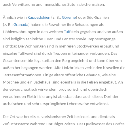
auch Verwitterung und menschliches Zutun gleichermaßen.
Ähnlich wie in
Kappadokien
(z. B.:
Göreme
) oder Süd-Spanien
(z. B.:
Granada
) haben die Bewohner ihre Behausungen als
Höhlenwohnungen in den weichen
Tuff
stein gegraben und von außen
sind lediglich zahlreiche Türen und Fenster sowie Treppenzugänge
sichtbar. Die Wohnungen sind in mehreren Stockwerken erbaut und
einzelne Tuffkegel sind durch Treppen miteinander verbunden. Das
Gesamtensemble liegt steil an den Berg angelehnt und kann über von
außen her begangen werden. Alte Holzbrücken verbinden bisweilen die
Terrassenformationen. Einige ältere öffentliche Gebäude, wie eine
Moschee und ein Badehaus, sind ebenfalls in die Felsen eingebaut. An
der etwas chaotisch wirkenden, provisorisch und oberirdisch
verlaufenden Elektrifizierung ist ablesbar, dass auch dieses Dorf der
archaischen und sehr ursprünglichen Lebensweise entwächst.
Der Ort war bereits zu vorislamischer Zeit besiedelt und diente als
Zufluchtsstätte während unruhiger Zeiten. Das Quellwasser des Dorfes