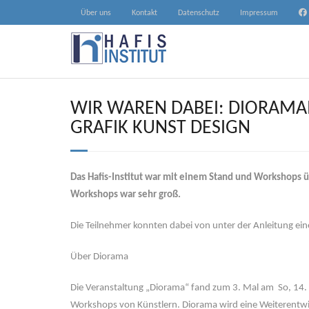
Skip
Über uns
Kontakt
Datenschutz
Impressum
to
content
WIR WAREN DABEI: DIORAMA
GRAFIK KUNST DESIGN
Das Hafis-Institut war mit einem Stand und Workshops üb
Workshops war sehr groß.
Die Teilnehmer konnten dabei von unter der Anleitung eine
Über Diorama
Die Veranstaltung „Diorama“ fand zum 3. Mal am So, 14. 
Workshops von Künstlern. Diorama wird eine Weiterentwi