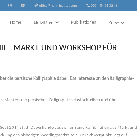
office@hafis-institut.com
030 – 84 31 32 46
Home
Publikationen
Aktivitäten
Kurse
III – MARKT UND WORKSHOP FÜR
er die persische Kalligraphie dabei. Das Interesse an den Kalligraphie-
s Meisters der persischen Kalligraphie selbst schreiben und üben.
Sept 2014 statt. Dabei handelt es sich um eine Kombination aus Markt und
cklung des bisherigen Weddingmarkts sein. Der Schwerpunkt liegt auf