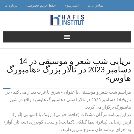
Ski
تماس با ما
ایمپرسوم
حفظ حریم خصوصی
درباره ما
t
conten
برپایی شب شعر و موسیقی در 14
دسامبر 2023 در تالار بزرگ «هامبورگ
هاوس»
مراسم شب شعر و موسیقی با عنوان «شرق با غرب دیدار می کند» در
تاریخ 14 دسامبر 2023 در تالار اصلی «هامبورگ هاوس» واقع در شهر
هامبورگ برگزار می گردد.
در این برنامه مژگان مشکات (حافظ خوانی)، رونک باباشهابی (آواز)،
آرش زنجانی (پیانو)، نیما گیلکی (کمانچه) و سجاد گودرزی (سه تار، آواز)
به اجرای برنامه های متنوع می پردازند.